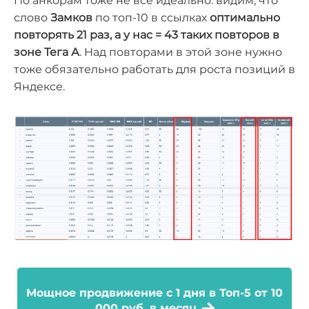
По анкорам тоже не все идеально: видим, что
слово
Замков
по топ-10 в ссылках
оптимально
повторять
21
раз, а у нас = 43 таких повторов в
зоне Тега А
. Над повторами в этой зоне нужно
тоже обязательно работать для роста позиций в
Яндексе.
Мощное продвижение с 1 дня в Топ-5 от 10
000 руб. в месяц